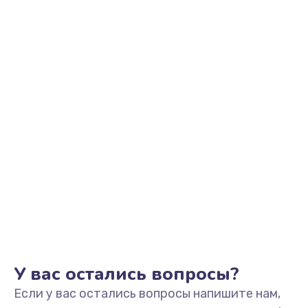
1100 руб.
Заказать
Замена микрофона
1050 руб.
Заказать
Замена оперативной памяти
760 руб.
Заказать
Замена процессора
1545 руб.
Заказать
У вас остались вопросы?
Если у вас остались вопросы напишите нам,
Замена системы охлаждения