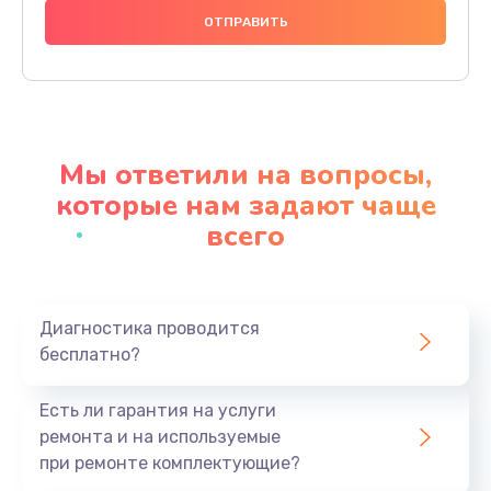
1200 руб.
Заказать
Настройка BIOS
650 руб.
Мы ответили на вопросы,
Заказать
которые нам задают чаще
всего
Замена видеочипа
2500 руб.
Заказать
Диагностика проводится
бесплатно?
Ремонт разъема питания
845 руб.
Есть ли гарантия на услуги
Заказать
ремонта и на используемые
при ремонте комплектующие?
Замена видеокарты