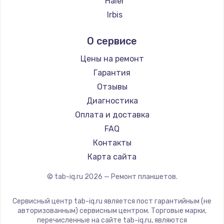
Haier
Irbis
Prestigio
О сервисе
Microsoft
BlackView
Цены на ремонт
Amazon
Гарантия
Aquarius
Отзывы
Philips
Диагностика
Dell
Оплата и доставка
HP
FAQ
Getac
Контакты
ZTE
Карта сайта
Google
© tab-iq.ru
2026
— Ремонт планшетов.
Navitel
Teclast
Сервисный центр tab-iq.ru является пост гарантийным (не
CHUWI
авторизованным) сервисным центром. Торговые марки,
перечисленные на сайте tab-iq.ru, являются