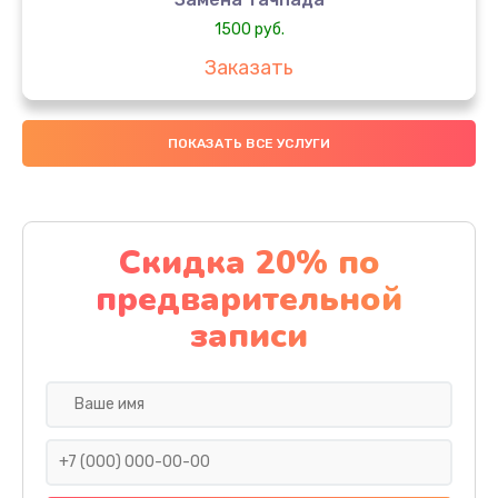
1500 руб.
Заказать
Замена южного моста
ПОКАЗАТЬ ВСЕ УСЛУГИ
1950 руб.
Заказать
Чистка от пыли
Скидка 20% по
1060 руб.
предварительной
Заказать
записи
Настройка ОС
930 руб.
Заказать
Ремонт подсветки