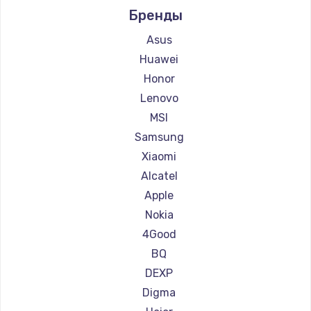
Бренды
Ремонт планшетов Microsoft
Ремонт планшетов BlackView
Asus
Ремонт планшетов Amazon
Huawei
Ремонт планшетов Aquarius
Honor
Ремонт планшетов Philips
Lenovo
Ремонт планшетов Dell
MSI
Ремонт планшетов HP
Samsung
Ремонт планшетов Getac
Xiaomi
Ремонт планшетов ZTE
Alcatel
Ремонт планшетов Google
Apple
Ремонт планшетов Navitel
Nokia
Ремонт планшетов Teclast
4Good
Ремонт планшетов CHUWI
BQ
DEXP
Digma