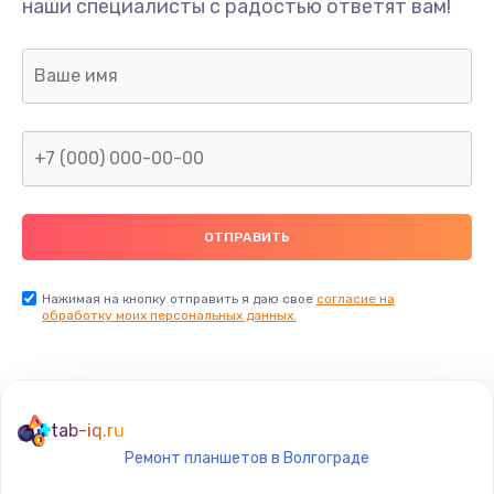
наши специалисты с радостью ответят вам!
1645 руб.
Заказать
Замена термопасты
1095 руб.
Заказать
Замена шлейфа матрицы
950 руб.
Заказать
Нажимая на кнопку отправить я даю свое
согласие на
обработку моих персональных данных.
Замена экрана
1095 руб.
Заказать
tab-iq.ru
Ремонт планшетов в Волгограде
Замена северного моста