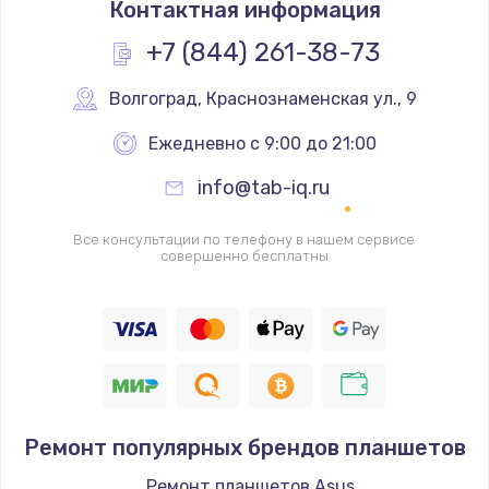
Контактная информация
1950 руб.
Заказать
+7 (844) 261-38-73
Ремонт цепей питания
Волгоград
,
 Краснознаменская ул., 9
2500 руб.
Ежедневно с 9:00 до 21:00
Заказать
info@tab-iq.ru
Замена жесткого диска
Все консультации по телефону в нашем сервисе
660 руб.
совершенно бесплатны
Заказать
Установка драйверов
725 руб.
Заказать
Ремонт популярных брендов планшетов
Замена вебкамеры
Ремонт планшетов Asus