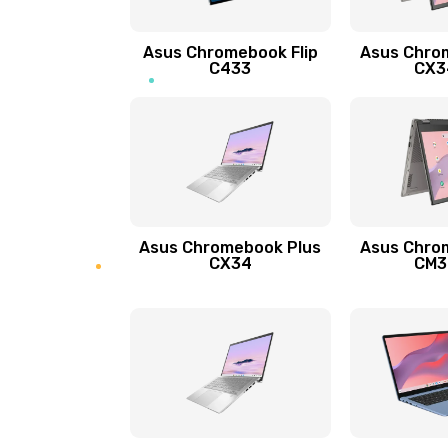
Защита гидрогелевой пленкой
Asus Chromebook Flip
Asus Chro
Замена экрана
C433
CX34
Замена аккумулятора
Замена задней крышки
Обновление ПО
Asus Chromebook Plus
Asus Chro
CX34
CM34
Замена стекла
Замена датчика приближения
Замена антенны