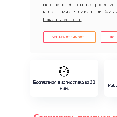
включает в себя опытных профессион
многолетним опытом в данной област
качественный ремонт с использовани
гарантируем качество всех проведенн
клиентам надежное и профессиональн
УЗНАТЬ СТОИМОСТЬ
КОН
потребности наилучшим образом. Не 
сейчас!
Бесплатная диагностика за 30
Рабо
мин.