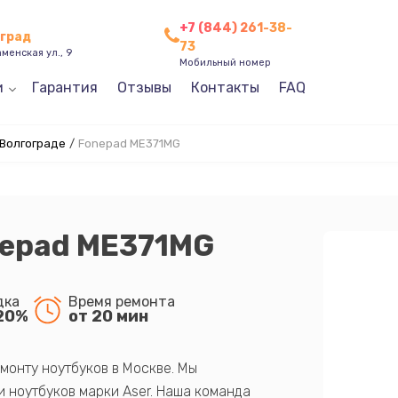
+7 (844) 261-38-
оград
73
менская ул., 9
Мобильный номер
и
Гарантия
Отзывы
Контакты
FAQ
 Волгограде
/
Fonepad ME371MG
nepad ME371MG
дка
Время ремонта
20%
от 20 мин
монту ноутбуков в Москве. Мы
 ноутбуков марки Aser. Наша команда