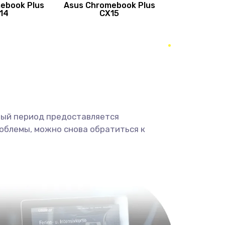
ebook Plus
Asus Chromebook Plus
890 руб.
Заказать
14
CX15
490 руб.
Заказать
490 руб.
Заказать
1190 руб.
Заказать
ный период предоставляется
1330 руб.
Заказать
облемы, можно снова обратиться к
1190 руб.
Заказать
890 руб.
Заказать
1330 руб.
Заказать