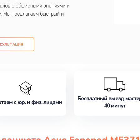
алов с обширными знаниями и
и. Мы предлагаем быстрый и
ем оригинальных компонентов, а также
ых работ. Наша цель - предоставить
ое обслуживание, удовлетворяя их
СУЛЬТАЦИЯ
медлите записаться на ремонт уже
Бесплатный выезд масте
таем с юр. и физ. лицами
40 минут