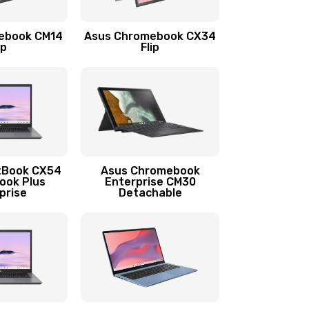
1290 руб.
Заказать
ebook CM14
Asus Chromebook CX34
1145 руб.
Заказать
ip
Flip
890 руб.
Заказать
490 руб.
Заказать
890 руб.
Заказать
tBook CX54
Asus Chromebook
ook Plus
Enterprise CM30
prise
Detachable
990 руб.
Заказать
890 руб.
Заказать
390 руб.
Заказать