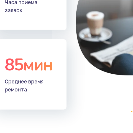
Часа приема
40 мин
1 год
заявок
30 мин
3 года
20 мин
1 год
85мин
40 мин
1 год
40 мин
2 года
Среднее время
ремонта
60 мин
3 года
60 мин
1 год
40 мин
2 года