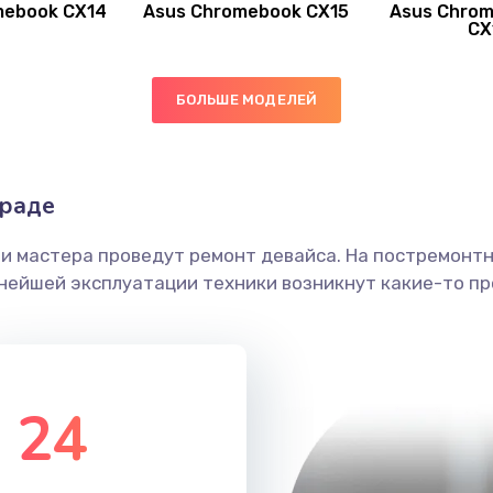
mebook CX14
Asus Chromebook CX15
Asus Chrom
50 мин
2 года
CX
60 мин
1 год
БОЛЬШЕ МОДЕЛЕЙ
30 мин
2 года
граде
60 мин
3 года
ши мастера проведут ремонт девайса. На постремонт
30 мин
1 год
ьнейшей эксплуатации техники возникнут какие-то пр
20 мин
2 года
20 мин
2 года
24
30 мин
2 года