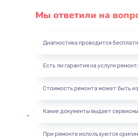
Замена USB порта
Мы ответили на вопр
Замена звуковой карты
Диагностика проводится бесплат
Замена оперативной памяти
Замена процессора
Есть ли гарантия на услуги ремон
Замена системы охлаждения
Стоимость ремонта может быть и
Замена термопасты
Какие документы выдает сервисны
Замена шлейфа матрицы
Замена северного моста
При ремонте используются оригин