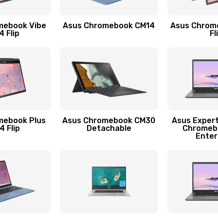
50 мин
2 года
mebook Vibe
Asus Chromebook CM14
Asus Chrom
50 мин
1 год
 Flip
Fl
60 мин
2 года
40 мин
3 года
60 мин
1 год
mebook Plus
Asus Chromebook CM30
Asus Exper
 Flip
Detachable
Chromeb
Enter
60 мин
3 года
50 мин
2 года
20 мин
1 год