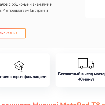
алов с обширными знаниями и
и. Мы предлагаем быстрый и
ем оригинальных компонентов, а также
ых работ. Наша цель - предоставить
ое обслуживание, удовлетворяя их
СУЛЬТАЦИЯ
медлите записаться на ремонт уже
Бесплатный выезд масте
таем с юр. и физ. лицами
40 минут