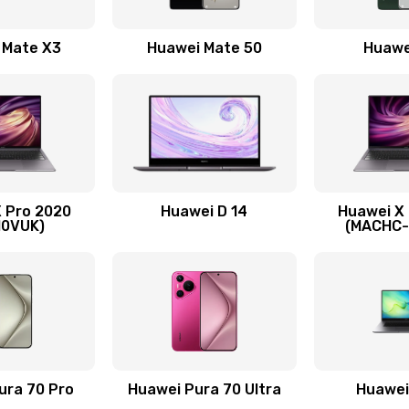
60 мин
2 года
 Mate X3
Huawei Mate 50
Huawe
40 мин
3 года
60 мин
1 год
30 мин
1 год
 Pro 2020
Huawei D 14
Huawei X
30 мин
1 год
10VUK)
(MACHC
нитуры)
30 мин
2 года
я)
30 мин
2 года
50 мин
2 года
ura 70 Pro
Huawei Pura 70 Ultra
Huawei