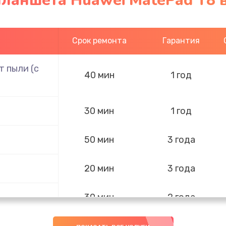
планшета Huawei MatePad T8 
Срок ремонта
Гарантия
 пыли (с
40 мин
1 год
30 мин
1 год
50 мин
3 года
20 мин
3 года
30 мин
2 года
30 мин
3 года