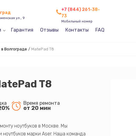
+7 (844) 261-38-
оград
73
менская ул., 9
Мобильный номер
и
Гарантия
Отзывы
Контакты
FAQ
 в Волгограде
/
MatePad T8
atePad T8
дка
Время ремонта
20%
от 20 мин
монту ноутбуков в Москве. Мы
 ноутбуков марки Aser. Наша команда