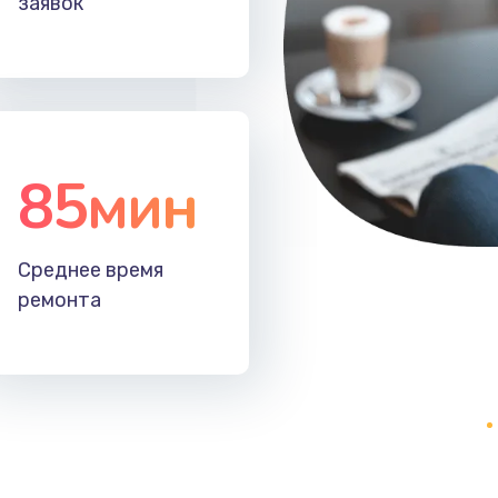
заявок
20 мин
2 года
40 мин
3 года
60 мин
1 год
85мин
50 мин
1 год
Среднее время
60 мин
1 год
ремонта
30 мин
1 год
50 мин
1 год
20 мин
3 года