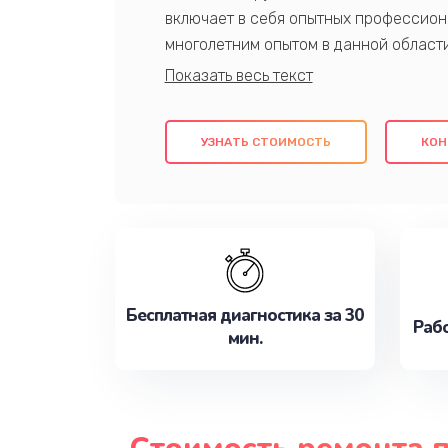
включает в себя опытных профессион
многолетним опытом в данной област
качественный ремонт с использовани
гарантируем качество всех проведенн
клиентам надежное и профессиональн
УЗНАТЬ СТОИМОСТЬ
КОН
потребности наилучшим образом. Не 
сейчас!
Бесплатная диагностика за 30
Рабо
мин.