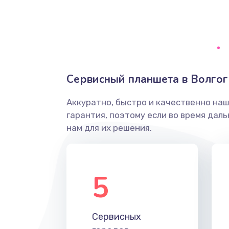
Сбор/Разбор
Замена разъема SIM
Замена полифонического динам
Сервисный планшета в Волго
Замена передней камеры
Аккуратно, быстро и качественно на
гарантия, поэтому если во время дал
Замена микросхемы
нам для их решения.
Замена кнопок громкости
5
Защита гидрогелевой пленкой
Замена вебкамеры
Сервисных