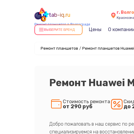
г. Волг
tab-iq.ru
Краснозна
Ремонт планшетов в Волгограде
Цены
О компани
ВЫБЕРИТЕ БРЕНД
Ремонт планшетов
/
Ремонт планшетов Huawei
Ремонт Huawei M
Стоимость ремонта
Ски
от 290 руб
до 
Добро пожаловать в наш сервис по ре
специализируемся на восстановлении