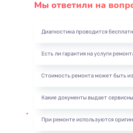
Мы ответили на вопр
Замена оперативной памяти
Замена звуковой карты
Диагностика проводится бесплат
Замена USB порта
Есть ли гарантия на услуги ремон
Замена разъёмов (HDMI, DVI, Ди
порта)
Стоимость ремонта может быть и
Замена SSD
Какие документы выдает сервисны
Замена клавиатуры
Ремонт цепей питания
При ремонте используются оригин