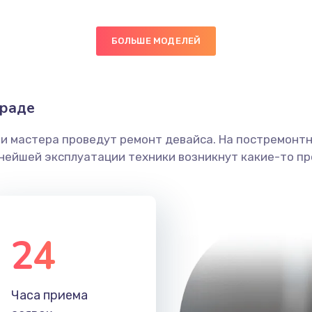
40 мин
3 года
БОЛЬШЕ МОДЕЛЕЙ
20 мин
3 года
ика
20 мин
3 года
граде
40 мин
1 год
ши мастера проведут ремонт девайса. На постремонт
ьнейшей эксплуатации техники возникнут какие-то пр
50 мин
3 года
50 мин
1 год
24
60 мин
3 года
50 мин
2 года
Часа приема