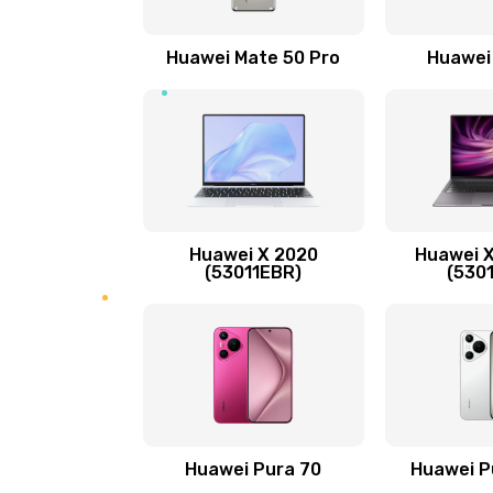
Замена вибромотора
Huawei Mate 50 Pro
Huawei
Замена голосового динамика
Замена основной камеры
Замена NFC антенны
Huawei X 2020
Huawei X
Замена элемента
(53011EBR)
(530
Замена разъёма наушников (гар
Замена разъема зарядки (питани
Замена сканера отпечатка
Huawei Pura 70
Huawei P