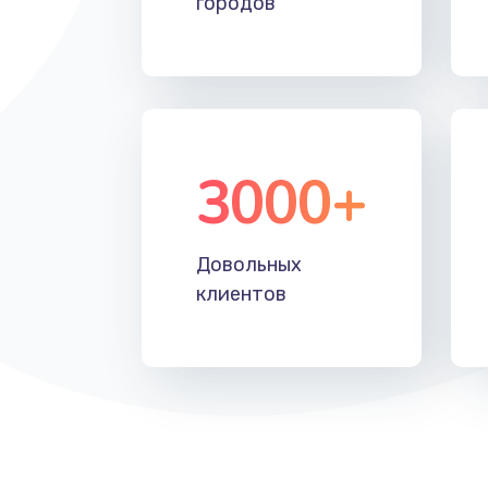
городов
Установка драйверов
Замена жесткого диска
Восстановление данных
3000+
Замена северного моста
Довольных
Замена шлейфа матрицы
клиентов
Замена термопасты
Замена системы охлаждения
Замена процессора