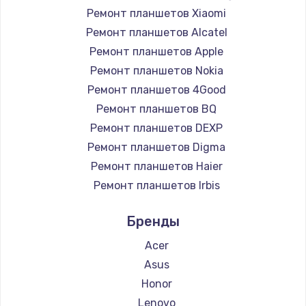
Ремонт планшетов Xiaomi
Замена южного моста
Ремонт планшетов Alcatel
2750 руб.
Ремонт планшетов Apple
Заказать
Ремонт планшетов Nokia
Ремонт планшетов 4Good
Замена контроллера питания
Ремонт планшетов BQ
1490 руб.
Ремонт планшетов DEXP
Заказать
Ремонт планшетов Digma
Ремонт планшетов Haier
Замена тачпада
Ремонт планшетов Irbis
1745 руб.
Ремонт планшетов Prestigio
Бренды
Ремонт планшетов Microsoft
Заказать
Ремонт планшетов BlackView
Acer
Замена корпуса
Ремонт планшетов Amazon
Asus
890 руб.
Ремонт планшетов Aquarius
Honor
Ремонт планшетов Philips
Lenovo
Заказать