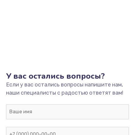
1245 руб.
Заказать
Замена разъёмов (HDMI, DVI, Дисплей порта)
390 руб.
Заказать
Замена SSD
У вас остались вопросы?
1045 руб.
Если у вас остались вопросы напишите нам,
Заказать
наши специалисты с радостью ответят вам!
Замена клавиатуры
990 руб.
Заказать
Ремонт цепей питания