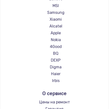
Ремонт планшетов Dell
MSI
Замена материнской платы
Ремонт планшетов HP
Samsung
Ремонт планшетов Getac
1760 руб.
Xiaomi
Ремонт планшетов ZTE
Alcatel
Заказать
Ремонт планшетов Google
Apple
Ремонт планшетов Navitel
Nokia
Ремонт планшетов Teclast
4Good
Ремонт планшетов CHUWI
BQ
DEXP
Digma
Haier
Irbis
Prestigio
О сервисе
Microsoft
BlackView
Цены на ремонт
Amazon
Гарантия