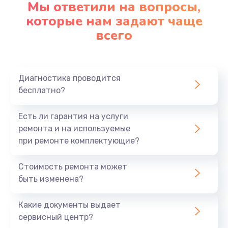
Мы ответили на вопросы,
Заказать
которые нам задают чаще
всего
Замена северного моста
2750 руб.
Заказать
Диагностика проводится
бесплатно?
Замена шлейфа матрицы
1095 руб.
Есть ли гарантия на услуги
Заказать
ремонта и на используемые
при ремонте комплектующие?
Замена термопасты
Стоимость ремонта может
1060 руб.
быть изменена?
Заказать
Какие документы выдает
Замена системы охлаждения
сервисный центр?