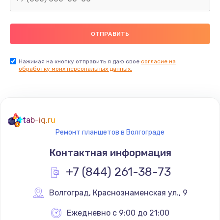
2500 руб.
Заказать
Замена видеокарты
Нажимая на кнопку отправить я даю свое
согласие на
обработку моих персональных данных.
2045 руб.
Заказать
Ремонт разъема питания
tab-iq.ru
1090 руб.
Ремонт планшетов в Волгограде
Заказать
Контактная информация
+7 (844) 261-38-73
Замена видеочипа
2745 руб.
Волгоград
,
 Краснознаменская ул., 9
Заказать
Ежедневно с 9:00 до 21:00