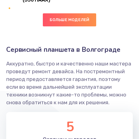
Замена сканера отпечатка
490 руб.
БОЛЬШЕ МОДЕЛЕЙ
Заказать
Сбор/Разбор
Сервисный планшета в Волгограде
1490 руб.
Заказать
Аккуратно, быстро и качественно наши мастера
проведут ремонт девайса. На постремонтный
Замена разъема SIM
период предоставляется гарантия, поэтому
если во время дальнейшей эксплуатации
290 руб.
техники возникнут какие-то проблемы, можно
Заказать
снова обратиться к нам для их решения.
Замена полифонического динамика
5
390 руб.
Заказать