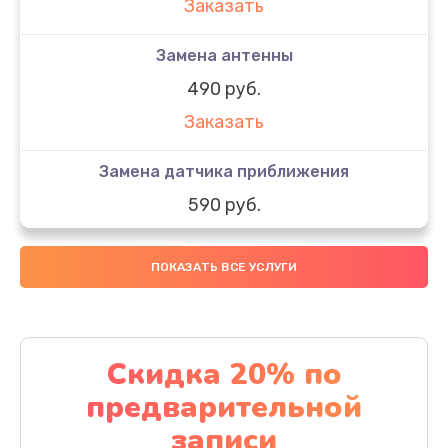
Заказать
Замена антенны
490 руб.
Заказать
Замена датчика приближения
590 руб.
Заказать
ПОКАЗАТЬ ВСЕ УСЛУГИ
Замена стекла
890 руб.
Заказать
Скидка 20% по
предварительной
Обновление ПО
записи
890 руб.