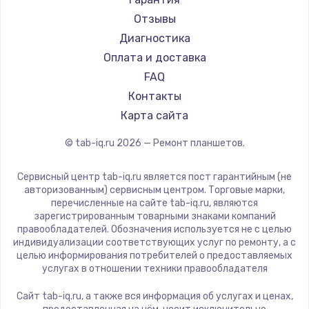
Aquarius
Отзывы
Philips
Диагностика
Dell
Оплата и доставка
HP
FAQ
Getac
Контакты
ZTE
Карта сайта
Google
© tab-iq.ru
2026
— Ремонт планшетов.
Navitel
Teclast
Сервисный центр tab-iq.ru является пост гарантийным (не
CHUWI
авторизованным) сервисным центром. Торговые марки,
перечисленные на сайте tab-iq.ru, являются
зарегистрированным товарными знаками компаний
правообладателей. Обозначения используется не с целью
индивидуализации соответствующих услуг по ремонту, а с
целью информирования потребителей о предоставляемых
услугах в отношении техники правообладателя
Сайт tab-iq.ru, а также вся информация об услугах и ценах,