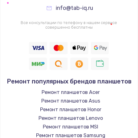
Настройка BIOS
info@tab-iq.ru
995 руб.
Все консультации по телефону в нашем сервисе
Заказать
совершенно бесплатны
Ремонт подсветки
1200 руб.
Заказать
Настройка ОС
Ремонт популярных брендов планшетов
1160 руб.
Ремонт планшетов Acer
Заказать
Ремонт планшетов Asus
Ремонт планшетов Honor
Чистка от пыли
Ремонт планшетов Lenovo
1060 руб.
Ремонт планшетов MSI
Заказать
Ремонт планшетов Samsung