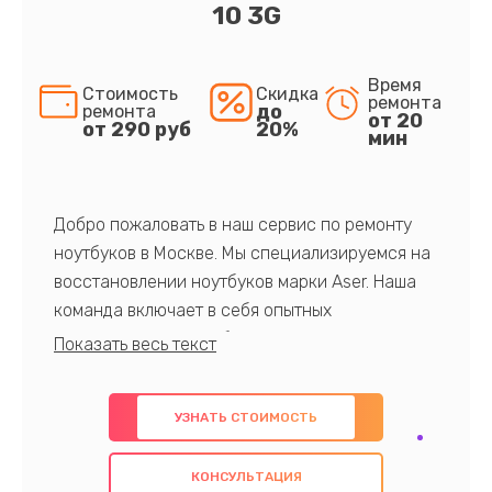
10 3G
Время
Стоимость
Скидка
ремонта
до
ремонта
от 20
от 290 руб
20%
мин
Добро пожаловать в наш сервис по ремонту
ноутбуков в Москве. Мы специализируемся на
восстановлении ноутбуков марки Aser. Наша
команда включает в себя опытных
профессионалов с обширными знаниями и
многолетним опытом в данной области. Мы
предлагаем быстрый и качественный ремонт с
УЗНАТЬ СТОИМОСТЬ
использованием оригинальных компонентов, а
также гарантируем качество всех
КОНСУЛЬТАЦИЯ
проведенных работ. Наша цель - предоставить