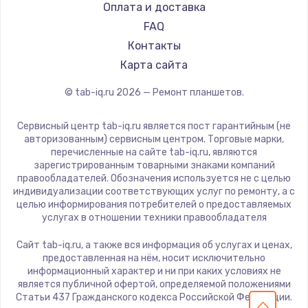
Dell
Оплата и доставка
HP
FAQ
Getac
Контакты
ZTE
Карта сайта
Google
© tab-iq.ru
2026
— Ремонт планшетов.
Navitel
Teclast
Сервисный центр tab-iq.ru является пост гарантийным (не
CHUWI
авторизованным) сервисным центром. Торговые марки,
перечисленные на сайте tab-iq.ru, являются
зарегистрированным товарными знаками компаний
правообладателей. Обозначения используется не с целью
индивидуализации соответствующих услуг по ремонту, а с
целью информирования потребителей о предоставляемых
услугах в отношении техники правообладателя
Сайт tab-iq.ru, а также вся информация об услугах и ценах,
предоставленная на нём, носит исключительно
информационный характер и ни при каких условиях не
является публичной офертой, определяемой положениями
Статьи 437 Гражданского кодекса Российской Федерации.