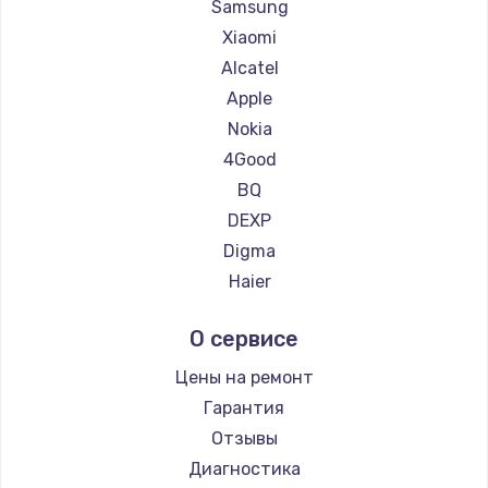
Ремонт планшетов Getac
Samsung
Ремонт планшетов ZTE
Xiaomi
Ремонт планшетов Google
Alcatel
Ремонт планшетов Navitel
Apple
Ремонт планшетов Teclast
Nokia
Ремонт планшетов CHUWI
4Good
BQ
DEXP
Digma
Haier
Prestigio
О сервисе
Microsoft
BlackView
Цены на ремонт
Amazon
Гарантия
Aquarius
Отзывы
Philips
Диагностика