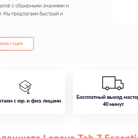
алов с обширными знаниями и
и. Мы предлагаем быстрый и
ем оригинальных компонентов, а также
ых работ. Наша цель - предоставить
ое обслуживание, удовлетворяя их
СУЛЬТАЦИЯ
медлите записаться на ремонт уже
Бесплатный выезд масте
таем с юр. и физ. лицами
40 минут