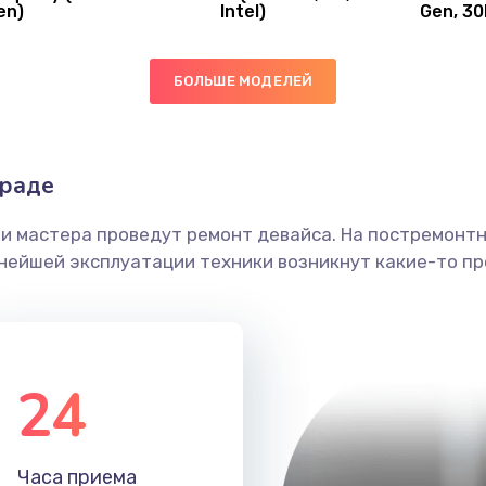
en)
Intel)
Gen, 30
40 мин
3 года
ы
30 мин
1 год
БОЛЬШЕ МОДЕЛЕЙ
60 мин
1 год
граде
ечения
50 мин
2 года
ши мастера проведут ремонт девайса. На постремонт
ьнейшей эксплуатации техники возникнут какие-то пр
ением
20 мин
2 года
анения
60 мин
2 года
24
50 мин
2 года
Часа приема