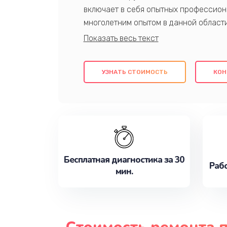
включает в себя опытных профессион
многолетним опытом в данной област
качественный ремонт с использовани
гарантируем качество всех проведенн
клиентам надежное и профессиональн
УЗНАТЬ СТОИМОСТЬ
КОН
потребности наилучшим образом. Не 
сейчас!
Бесплатная диагностика за 30
Рабо
мин.