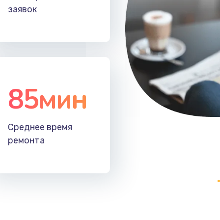
заявок
20 мин
3 года
50 мин
1 год
30 мин
2 года
85мин
30 мин
2 года
60 мин
1 год
Среднее время
ремонта
50 мин
1 год
40 мин
3 года
30 мин
2 года