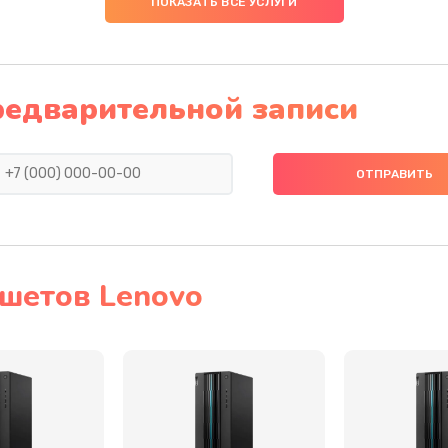
ПОКАЗАТЬ ВСЕ УСЛУГИ
20 мин
3 года
60 мин
2 года
редварительной записи
40 мин
3 года
30 мин
1 год
20 мин
3 года
шетов Lenovo
тва
30 мин
3 года
оллер,
50 мин
2 года