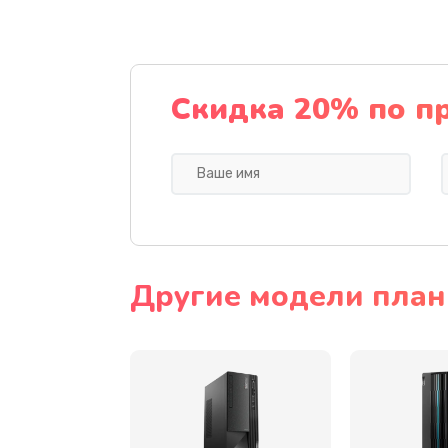
Замена тачскрина
Замена разъема питания
Скидка 20% по п
Замена мультиконтроллера
Замена аудио разъема
Замена модуля HDMI
Другие модели план
Замена задней крышки устройс
Замена микросхемы (звук, контр
процессор)