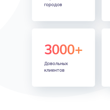
городов
Замена лотка SIM
Замена северного моста
Восстановление данных
3000+
Замена SSD
Замена клавиатуры
Довольных
клиентов
Замена корпуса
Замена тачпада
Замена динамика