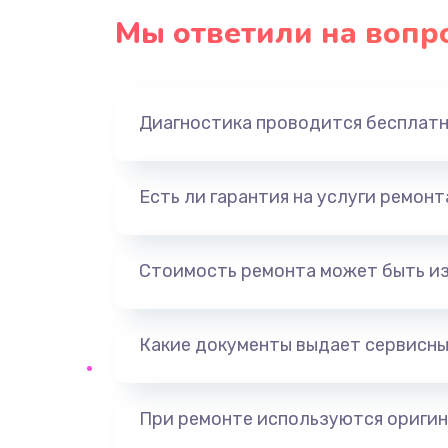
Мы ответили на вопр
Замена экрана
Замена шлейфа матрицы
Диагностика проводится бесплат
Замена USB порта
Есть ли гарантия на услуги ремон
Замена звуковой карты
Замена кнопки включения
Стоимость ремонта может быть и
Замена оперативной памяти
Какие документы выдает сервисны
Замена процессора
При ремонте используются оригин
Замена системы охлаждения