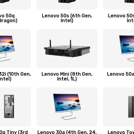
ючения
50 мин
2 года
vo 50q
Lenovo 50s (6th Gen,
Lenovo 50s
40 мин
1 год
dragon)
Intel)
Int
20 мин
1 год
40 мин
3 года
60 мин
1 год
2i (10th Gen,
Lenovo Mini (8th Gen,
Lenovo 50a 
Intel)
Intel, 1L)
40 мин
2 года
утренней)
50 мин
3 года
50 мин
3 года
q Tiny (3rd
Lenovo 30a (4th Gen, 24,
Lenovo Tow