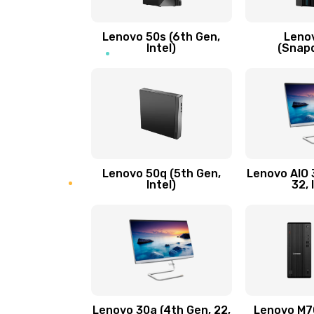
Замена кнопки включения/выкл
Lenovo 50s (6th Gen,
Leno
Замена разъема Micro, USB
Intel)
(Snap
Замена шлейфа кнопок, дисплея
Чистка от пыли или влаги
Ремонт элементов корпуса
Lenovo 50q (5th Gen,
Lenovo AIO 3
Intel)
32, 
Ремонт шлейфа
Замена камеры (внешней или вн
Замена вибро элемента
Lenovo 30a (4th Gen, 22,
Lenovo M70