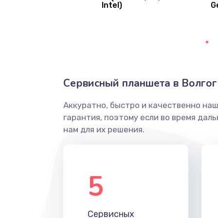
Intel)
G
Ремонт цепей питания платы
Восстановление дорожек плат
Замена слухового динамика
Сервисный планшета в Волго
Настройка программного обесп
Аккуратно, быстро и качественно на
гарантия, поэтому если во время дал
Прошивка устройства (с сохран
нам для их решения.
данных)
Прошивка устройства (без сохр
данных)
5
Замена лотка Flash
Сервисных