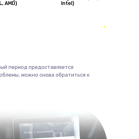
L, AMD)
Intel)
1490 руб.
Заказать
400 руб.
Заказать
350 руб.
Заказать
500 руб.
Заказать
ный период предоставляется
облемы, можно снова обратиться к
3300 руб.
Заказать
550 руб.
Заказать
750 руб.
Заказать