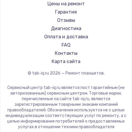
BlackView
Цены на ремонт
Amazon
Ремонт разъема питания
Гарантия
Aquarius
Отзывы
1330 руб.
Philips
Диагностика
Заказать
Dell
Оплата и доставка
HP
FAQ
Замена видеокарты
Getac
Контакты
2100 руб.
ZTE
Карта сайта
Заказать
Google
© tab-iq.ru
2026
— Ремонт планшетов.
Navitel
Ремонт цепей питания
Teclast
Сервисный центр tab-iq.ru является пост гарантийным (не
3000 руб.
CHUWI
авторизованным) сервисным центром. Торговые марки,
перечисленные на сайте tab-iq.ru, являются
Заказать
зарегистрированным товарными знаками компаний
правообладателей. Обозначения используется не с целью
Замена материнской платы
индивидуализации соответствующих услуг по ремонту, а с
целью информирования потребителей о предоставляемых
1590 руб.
услугах в отношении техники правообладателя