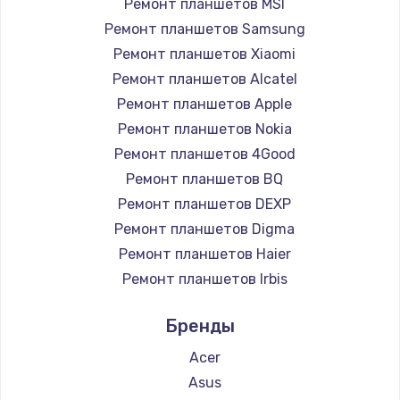
Ремонт планшетов MSI
Замена HDMI
Ремонт планшетов Samsung
1200 руб.
Ремонт планшетов Xiaomi
Заказать
Ремонт планшетов Alcatel
Ремонт планшетов Apple
Установка драйверов
Ремонт планшетов Nokia
950 руб.
Ремонт планшетов 4Good
Заказать
Ремонт планшетов BQ
Ремонт планшетов DEXP
Замена жесткого диска
Ремонт планшетов Digma
1000 руб.
Ремонт планшетов Haier
Заказать
Ремонт планшетов Irbis
Ремонт планшетов Prestigio
Чистка от пыли
Бренды
Ремонт планшетов Microsoft
1330 руб.
Ремонт планшетов BlackView
Acer
Заказать
Ремонт планшетов Amazon
Asus