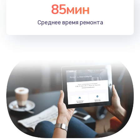
85мин
Замена лотка SIM
790 руб.
Среднее время
ремонта
Заказать
Замена северного моста
2300 руб.
Заказать
Восстановление данных
990 руб.
Заказать
Замена SSD
895 руб.
Заказать