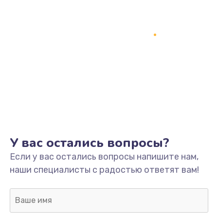
Заказать
Замена кнопки включения
2150 руб.
Заказать
Замена оперативной памяти
760 руб.
Заказать
У вас остались вопросы?
Замена процессора
Если у вас остались вопросы напишите нам,
1800 руб.
наши специалисты с радостью ответят вам!
Заказать
Замена системы охлаждения