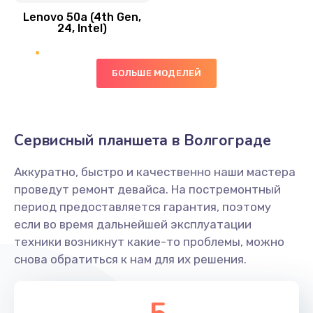
Lenovo 50a (4th Gen,
450 руб.
24, Intel)
Заказать
БОЛЬШЕ МОДЕЛЕЙ
Ремонт цепей питания платы
1490 руб.
Заказать
Сервисный планшета в Волгограде
Восстановление дорожек платы
Аккуратно, быстро и качественно наши мастера
400 руб.
проведут ремонт девайса. На постремонтный
Заказать
период предоставляется гарантия, поэтому
если во время дальнейшей эксплуатации
Замена слухового динамика
техники возникнут какие-то проблемы, можно
снова обратиться к нам для их решения.
350 руб.
Заказать