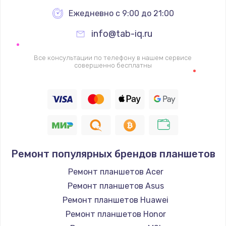
1340 руб.
Ежедневно с 9:00 до 21:00
Заказать
info@tab-iq.ru
Ремонт петель крышки
Все консультации по телефону в нашем сервисе
совершенно бесплатны
990 руб.
Заказать
Настройка Wi-Fi
1260 руб.
Заказать
Ремонт популярных брендов планшетов
Замена шим-контроллера
Ремонт планшетов Acer
Ремонт планшетов Asus
3900 руб.
Ремонт планшетов Huawei
Заказать
Ремонт планшетов Honor