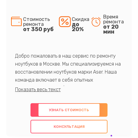
Время
Стоимость
Скидка
ремонта
до
ремонта
от 20
от 350 руб
20%
мин
Добро пожаловать в наш сервис по ремонту
ноутбуков в Москве. Мы специализируемся на
восстановлении ноутбуков марки Aser. Наша
команда включает в себя опытных
профессионалов с обширными знаниями и
многолетним опытом в данной области. Мы
предлагаем быстрый и качественный ремонт с
УЗНАТЬ СТОИМОСТЬ
использованием оригинальных компонентов, а
также гарантируем качество всех
КОНСУЛЬТАЦИЯ
проведенных работ. Наша цель - предоставить
клиентам надежное и профессиональное