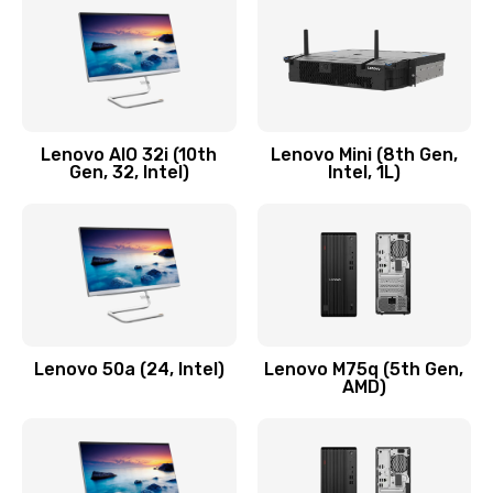
Заказать
Замена кнопки включения/выключения
600 руб.
Lenovo AIO 32i (10th
Lenovo Mini (8th Gen,
Заказать
Gen, 32, Intel)
Intel, 1L)
Замена разъема Micro, USB
590 руб.
Заказать
Замена шлейфа кнопок, дисплея
Lenovo 50a (24, Intel)
Lenovo M75q (5th Gen,
600 руб.
AMD)
Заказать
Чистка от пыли или влаги