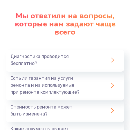
Замена клавиатуры
Мы ответили на вопросы,
которые нам задают чаще
1290 руб.
всего
Заказать
Замена корпуса
890 руб.
Диагностика проводится
бесплатно?
Заказать
Есть ли гарантия на услуги
Замена тачпада
ремонта и на используемые
990 руб.
при ремонте комплектующие?
Заказать
Стоимость ремонта может
Замена динамика
быть изменена?
1500 руб.
Какие документы выдает