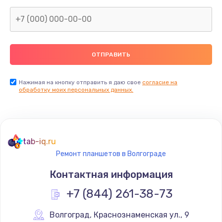
1600 руб.
Заказать
Замена термопасты
990 руб.
Заказать
Нажимая на кнопку отправить я даю свое
согласие на
обработку моих персональных данных.
Замена контроллера питания
1490 руб.
Заказать
tab-iq.ru
Ремонт планшетов в Волгограде
Замена южного моста
Контактная информация
2300 руб.
+7 (844) 261-38-73
Заказать
Волгоград
,
 Краснознаменская ул., 9
Замена вебкамеры