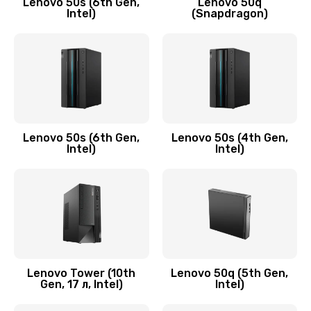
Lenovo 50s (6th Gen,
Lenovo 50q
Intel)
(Snapdragon)
Замена аудио разъема
790 руб.
Заказать
Замена модуля HDMI
590 руб.
Lenovo 50s (6th Gen,
Lenovo 50s (4th Gen,
Intel)
Intel)
Заказать
Замена задней крышки устройства
790 руб.
Заказать
Замена микросхемы (звук, контроллер,
Lenovo Tower (10th
Lenovo 50q (5th Gen,
Gen, 17 л, Intel)
Intel)
процессор)
2100 руб.