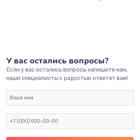
1500 руб.
Заказать
Ремонт системной платы
1700 руб.
Заказать
У вас остались вопросы?
Модернизация
Если у вас остались вопросы напишите нам,
2100 руб.
наши специалисты с радостью ответят вам!
Заказать
Устранение ошибок
2000 руб.
Заказать
Ремонт пищалок(твитеров)