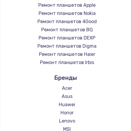
Ремонт планшетов Apple
Чистка от пыли
Ремонт планшетов Nokia
990 руб.
Ремонт планшетов 4Good
Заказать
Ремонт планшетов BQ
Ремонт планшетов DEXP
Замена жесткого диска
Ремонт планшетов Digma
875 руб.
Ремонт планшетов Haier
Заказать
Ремонт планшетов Irbis
Ремонт планшетов Prestigio
Установка драйверов
Бренды
Ремонт планшетов Microsoft
875 руб.
Ремонт планшетов BlackView
Acer
Заказать
Ремонт планшетов Amazon
Asus
Ремонт планшетов Aquarius
Huawei
Замена вебкамеры
Ремонт планшетов Philips
Honor
1490 руб.
Ремонт планшетов Dell
Lenovo
Ремонт планшетов HP
Заказать
MSI