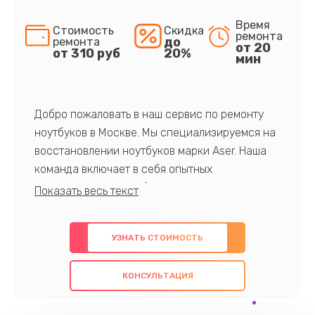
Время
Стоимость
Скидка
ремонта
до
ремонта
от 20
от 310 руб
20%
мин
Добро пожаловать в наш сервис по ремонту
ноутбуков в Москве. Мы специализируемся на
восстановлении ноутбуков марки Aser. Наша
команда включает в себя опытных
профессионалов с обширными знаниями и
многолетним опытом в данной области. Мы
предлагаем быстрый и качественный ремонт с
УЗНАТЬ СТОИМОСТЬ
использованием оригинальных компонентов, а
также гарантируем качество всех
КОНСУЛЬТАЦИЯ
проведенных работ. Наша цель - предоставить
клиентам надежное и профессиональное