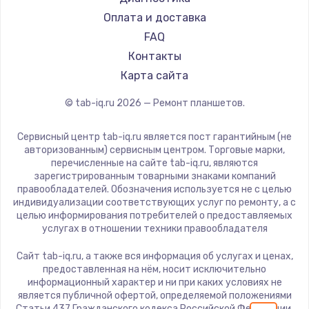
Заказать
Dell
Оплата и доставка
HP
FAQ
Замена шим-контроллера
Getac
Контакты
3900 руб.
ZTE
Карта сайта
Заказать
Google
© tab-iq.ru
2026
— Ремонт планшетов.
Navitel
Настройка Wi-Fi
Teclast
Сервисный центр tab-iq.ru является пост гарантийным (не
1040 руб.
CHUWI
авторизованным) сервисным центром. Торговые марки,
перечисленные на сайте tab-iq.ru, являются
Заказать
зарегистрированным товарными знаками компаний
правообладателей. Обозначения используется не с целью
Ремонт петель крышки
индивидуализации соответствующих услуг по ремонту, а с
целью информирования потребителей о предоставляемых
1195 руб.
услугах в отношении техники правообладателя
Заказать
Сайт tab-iq.ru, а также вся информация об услугах и ценах,
предоставленная на нём, носит исключительно
Замена динамиков
информационный характер и ни при каких условиях не
является публичной офертой, определяемой положениями
1350 руб.
Статьи 437 Гражданского кодекса Российской Федерации.