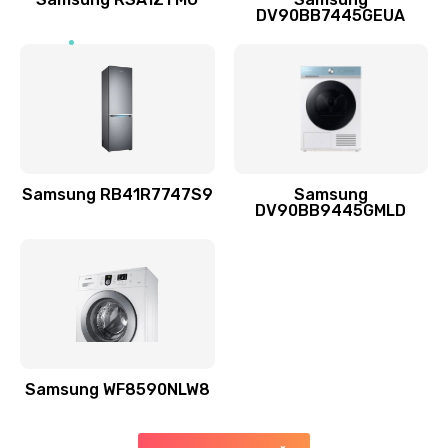
DV90BB7445GEUA
Заказать
Ремонт выходных цепей усиления (для активных
сабвуферов)
1300 руб.
Заказать
Samsung RB41R7747S9
Samsung
DV90BB9445GMLD
Ремонт предварительных цепей усиления (для
активных сабвуферов)
1200 руб.
Заказать
Ремонт после залития
2100 руб.
Samsung WF8590NLW8
Заказать