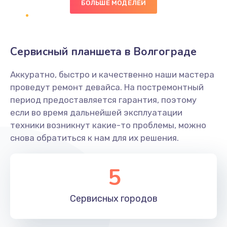
БОЛЬШЕ МОДЕЛЕЙ
Замена диффузора динамика
1400 руб.
Заказать
Сервисный планшета в Волгограде
Замена платы брелка
Аккуратно, быстро и качественно наши мастера
900 руб.
проведут ремонт девайса. На постремонтный
период предоставляется гарантия, поэтому
Заказать
если во время дальнейшей эксплуатации
техники возникнут какие-то проблемы, можно
Простой ремонт основной платы
снова обратиться к нам для их решения.
2400 руб.
Заказать
5
Восстановление после попадания влаги
Сервисных
городов
2800 руб.
Заказать