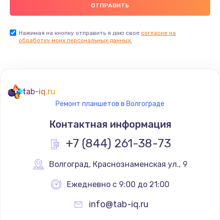
900 руб.
Заказать
Нажимая на кнопку отправить я даю свое
согласие на
обработку моих персональных данных.
Ремонт цепей питания
2500 руб.
Заказать
tab-iq.ru
Ремонт планшетов в Волгограде
Замена видеокарты
Контактная информация
1795 руб.
+7 (844) 261-38-73
Заказать
Волгоград
,
 Краснознаменская ул., 9
Ремонт разъема питания
1120 руб.
Ежедневно с 9:00 до 21:00
Заказать
info@tab-iq.ru