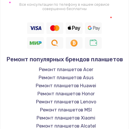
Замена видеочипа
Все консультации по телефону в нашем сервисе
совершенно бесплатны
2745 руб.
Заказать
Настройка BIOS
910 руб.
Заказать
Ремонт популярных брендов планшетов
Ремонт планшетов Acer
Ремонт подсветки
Ремонт планшетов Asus
1150 руб.
Ремонт планшетов Huawei
Заказать
Ремонт планшетов Honor
Ремонт планшетов Lenovo
Настройка ОС
Ремонт планшетов MSI
1320 руб.
Ремонт планшетов Xiaomi
Заказать
Ремонт планшетов Alcatel