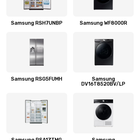
Замена подводящих проводов
Samsung RSH7UNBP
Samsung WF8000R
880 руб.
Заказать
Замена голосовой катушки/перемотка динамика
880 руб.
Заказать
Samsung RSG5FUMH
Samsung
DV16T8520BV/LP
Выход из строя электронных деталей
вследствие перегрева
880 руб.
Заказать
Ремонт динамиков
1400 руб.
Samsung RSA1ZTMG
Samsung