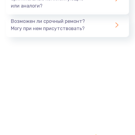
или аналоги?
Заказать
Возможен ли срочный ремонт?
Тюнинг динамиков
Могу при нем присутствовать?
4900 руб.
Заказать
Ремонт криптомодуля
1100 руб.
Заказать
Ремонт (замена) кнопок, индикаторов, разъемов
1000 руб.
Заказать
Программный ремонт/прошивка