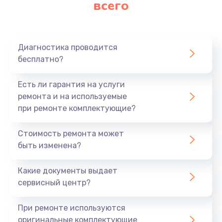
всего
Заказать
Ремонт платы картоприемника
1000 руб.
Диагностика проводится
бесплатно?
Заказать
Есть ли гарантия на услуги
Восстановление/замена диффузора
ремонта и на используемые
1400 руб.
при ремонте комплектующие?
Заказать
Стоимость ремонта может
быть изменена?
Ремонт платы усилителя
1200 руб.
Какие документы выдает
Заказать
сервисный центр?
Ремонт платы блока питания
При ремонте используются
800 руб.
оригинальные комплектующие