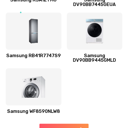
DV90BB7445GEUA
Заказать
Ремонт выходных цепей усиления (для активных
сабвуферов)
1300 руб.
Заказать
Samsung RB41R7747S9
Samsung
DV90BB9445GMLD
Ремонт предварительных цепей усиления (для
активных сабвуферов)
1200 руб.
Заказать
Ремонт после залития
2100 руб.
Samsung WF8590NLW8
Заказать