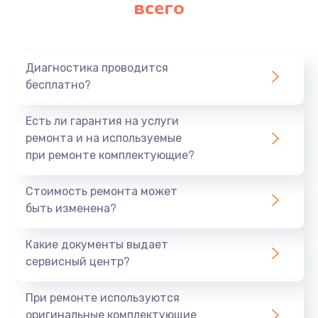
всего
Заказать
Ремонт платы картоприемника
1000 руб.
Диагностика проводится
бесплатно?
Заказать
Есть ли гарантия на услуги
Восстановление/замена диффузора
ремонта и на используемые
1400 руб.
при ремонте комплектующие?
Заказать
Стоимость ремонта может
быть изменена?
Ремонт платы усилителя
1200 руб.
Какие документы выдает
Заказать
сервисный центр?
Ремонт платы блока питания
При ремонте используются
800 руб.
оригинальные комплектующие