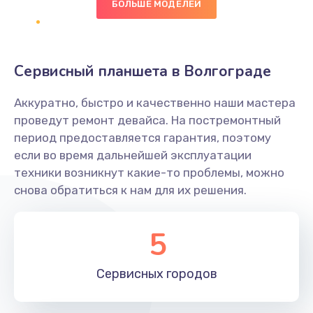
БОЛЬШЕ МОДЕЛЕЙ
Замена диффузора динамика
1400 руб.
Заказать
Сервисный планшета в Волгограде
Замена платы брелка
Аккуратно, быстро и качественно наши мастера
900 руб.
проведут ремонт девайса. На постремонтный
период предоставляется гарантия, поэтому
Заказать
если во время дальнейшей эксплуатации
техники возникнут какие-то проблемы, можно
Простой ремонт основной платы
снова обратиться к нам для их решения.
2400 руб.
Заказать
5
Восстановление после попадания влаги
Сервисных
городов
2800 руб.
Заказать