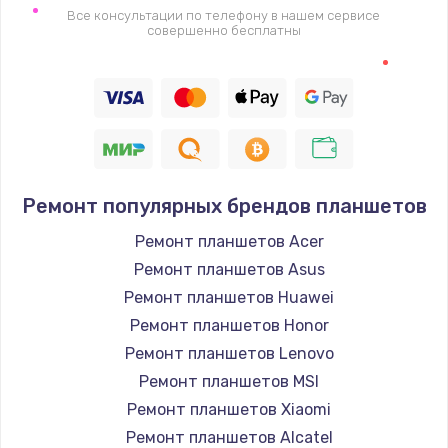
Замена видеочипа
Все консультации по телефону в нашем сервисе
совершенно бесплатны
2745 руб.
Заказать
Настройка BIOS
910 руб.
Заказать
Ремонт популярных брендов планшетов
Ремонт планшетов Acer
Ремонт подсветки
Ремонт планшетов Asus
1150 руб.
Ремонт планшетов Huawei
Заказать
Ремонт планшетов Honor
Ремонт планшетов Lenovo
Настройка ОС
Ремонт планшетов MSI
1320 руб.
Ремонт планшетов Xiaomi
Заказать
Ремонт планшетов Alcatel