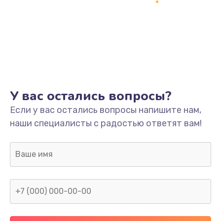
1500 руб.
Заказать
Ремонт системной платы
1700 руб.
Заказать
У вас остались вопросы?
Модернизация
Если у вас остались вопросы напишите нам,
2100 руб.
наши специалисты с радостью ответят вам!
Заказать
Устранение ошибок
2000 руб.
Заказать
Ремонт пищалок(твитеров)