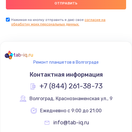
900 руб.
Заказать
Нажимая на кнопку отправить я даю свое
согласие на
обработку моих персональных данных.
Ремонт цепей питания
2500 руб.
Заказать
tab-iq.ru
Ремонт планшетов в Волгограде
Замена видеокарты
Контактная информация
1795 руб.
+7 (844) 261-38-73
Заказать
Волгоград
,
 Краснознаменская ул., 9
Ремонт разъема питания
1120 руб.
Ежедневно с 9:00 до 21:00
Заказать
info@tab-iq.ru