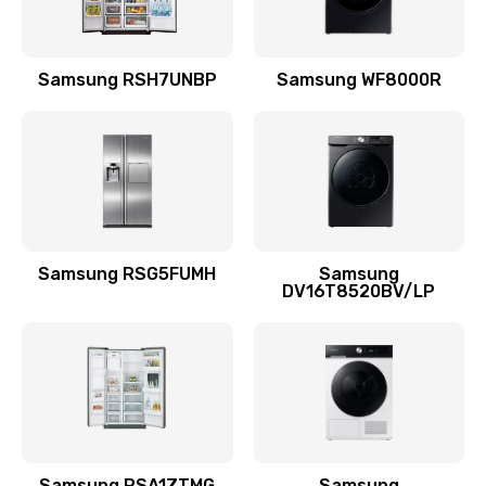
Замена подводящих проводов
Samsung RSH7UNBP
Samsung WF8000R
880 руб.
Заказать
Замена голосовой катушки/перемотка динамика
880 руб.
Заказать
Samsung RSG5FUMH
Samsung
DV16T8520BV/LP
Выход из строя электронных деталей
вследствие перегрева
880 руб.
Заказать
Ремонт динамиков
1400 руб.
Samsung RSA1ZTMG
Samsung