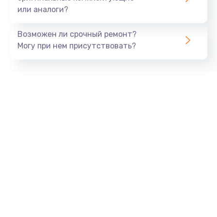
или аналоги?
Заказать
Возможен ли срочный ремонт?
Тюнинг динамиков
Могу при нем присутствовать?
4900 руб.
Заказать
Ремонт криптомодуля
1100 руб.
Заказать
Ремонт (замена) кнопок, индикаторов, разъемов
1000 руб.
Заказать
Программный ремонт/прошивка