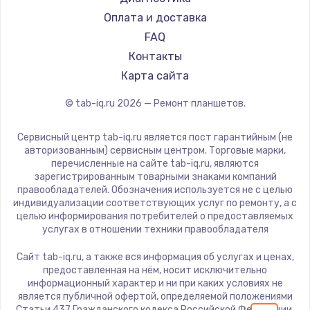
Заказать
Dell
Оплата и доставка
HP
FAQ
Замена шим-контроллера
Getac
Контакты
3900 руб.
ZTE
Карта сайта
Заказать
Google
© tab-iq.ru
2026
— Ремонт планшетов.
Navitel
Настройка Wi-Fi
Teclast
Сервисный центр tab-iq.ru является пост гарантийным (не
1040 руб.
CHUWI
авторизованным) сервисным центром. Торговые марки,
перечисленные на сайте tab-iq.ru, являются
Заказать
зарегистрированным товарными знаками компаний
правообладателей. Обозначения используется не с целью
Ремонт петель крышки
индивидуализации соответствующих услуг по ремонту, а с
целью информирования потребителей о предоставляемых
1195 руб.
услугах в отношении техники правообладателя
Заказать
Сайт tab-iq.ru, а также вся информация об услугах и ценах,
предоставленная на нём, носит исключительно
Замена динамиков
информационный характер и ни при каких условиях не
является публичной офертой, определяемой положениями
1350 руб.
Статьи 437 Гражданского кодекса Российской Федерации.