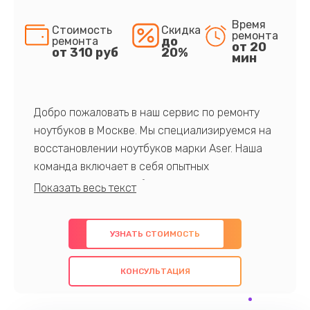
Время
Стоимость
Скидка
ремонта
до
ремонта
от 20
от 310 руб
20%
мин
Добро пожаловать в наш сервис по ремонту
ноутбуков в Москве. Мы специализируемся на
восстановлении ноутбуков марки Aser. Наша
команда включает в себя опытных
профессионалов с обширными знаниями и
многолетним опытом в данной области. Мы
предлагаем быстрый и качественный ремонт с
УЗНАТЬ СТОИМОСТЬ
использованием оригинальных компонентов, а
также гарантируем качество всех
КОНСУЛЬТАЦИЯ
проведенных работ. Наша цель - предоставить
клиентам надежное и профессиональное