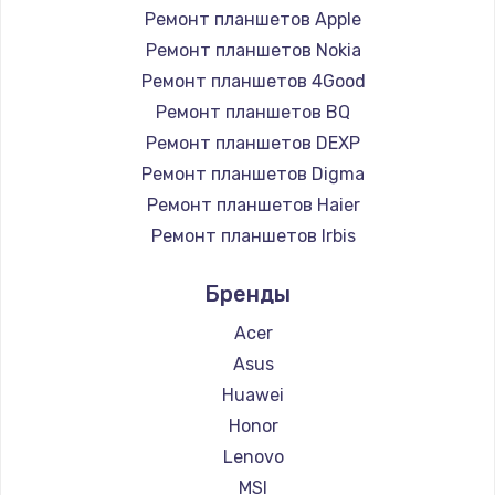
Ремонт планшетов Apple
Чистка от пыли
Ремонт планшетов Nokia
990 руб.
Ремонт планшетов 4Good
Заказать
Ремонт планшетов BQ
Ремонт планшетов DEXP
Замена жесткого диска
Ремонт планшетов Digma
875 руб.
Ремонт планшетов Haier
Заказать
Ремонт планшетов Irbis
Ремонт планшетов Prestigio
Установка драйверов
Бренды
Ремонт планшетов Microsoft
875 руб.
Ремонт планшетов BlackView
Acer
Заказать
Ремонт планшетов Amazon
Asus
Ремонт планшетов Aquarius
Huawei
Замена вебкамеры
Ремонт планшетов Philips
Honor
1490 руб.
Ремонт планшетов Dell
Lenovo
Ремонт планшетов HP
Заказать
MSI